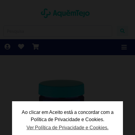
Ao clicar em Aceito está a concordar com a
Política de Privacidade e Cookies.
Ver Política de Privacidade e Cookies.