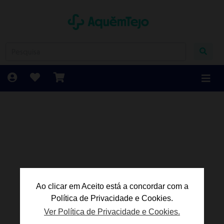
Ao clicar em Aceito está a concordar com a
Política de Privacidade e Cookies.
Ver Política de Privacidade e Cookies.